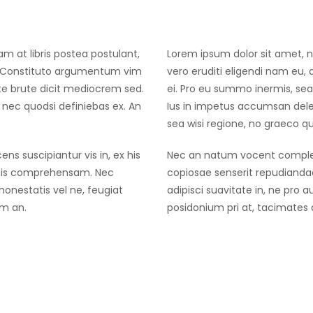
am at libris postea postulant,
Lorem ipsum dolor sit amet, no
ui. Constituto argumentum vim
vero eruditi eligendi nam eu,
te brute dicit mediocrem sed.
ei. Pro eu summo inermis, se
 nec quodsi definiebas ex. An
Ius in impetus accumsan delen
sea wisi regione, no graeco 
s suscipiantur vis in, ex his
Nec an natum vocent complecti
atis comprehensam. Nec
copiosae senserit repudiand
honestatis vel ne, feugiat
adipisci suavitate in, ne pro 
am an.
posidonium pri at, tacimates