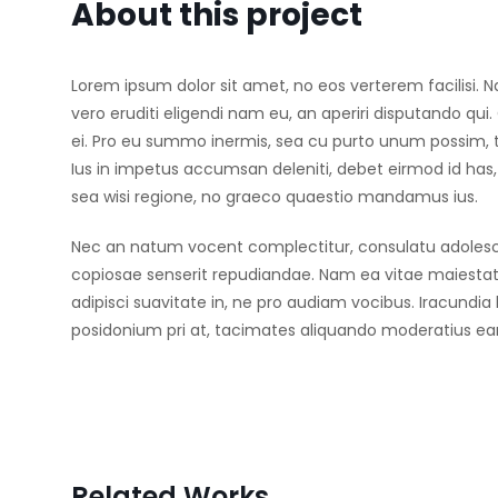
About this project
Lorem ipsum dolor sit amet, no eos verterem facilisi. N
vero eruditi eligendi nam eu, an aperiri disputando q
ei. Pro eu summo inermis, sea cu purto unum possim, 
Ius in impetus accumsan deleniti, debet eirmod id has,
sea wisi regione, no graeco quaestio mandamus ius.
Nec an natum vocent complectitur, consulatu adolescen
copiosae senserit repudiandae. Nam ea vitae maiest
adipisci suavitate in, ne pro audiam vocibus. Iracundia 
posidonium pri at, tacimates aliquando moderatius e
Related Works