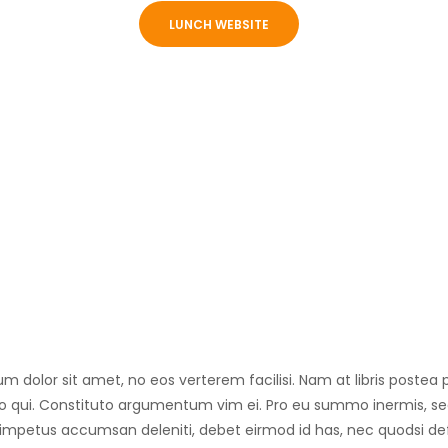
LUNCH WEBSITE
m dolor sit amet, no eos verterem facilisi. Nam at libris postea p
o qui. Constituto argumentum vim ei. Pro eu summo inermis, se
n impetus accumsan deleniti, debet eirmod id has, nec quodsi def