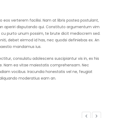
 eos verterem facilisi. Nam at libris postea postulant,
 an aperiri disputando qui. Constituto argumentum vim
a cu purto unum possim, te brute dicit mediocrem sed.
iti, debet eirmod id has, nec quodsi definiebas ex. An
quaestio mandamus ius.
tur, consulatu adolescens suscipiantur vis in, ex his
ae. Nam ea vitae maiestatis comprehensam. Nec
audiam vocibus. Iracundia honestatis vel ne, feugiat
 aliquando moderatius eam an.