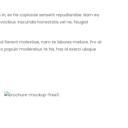
in, ex his copiosae senserit repudiandae. Nam ea
ocibus. Iracundia honestatis vel ne, feugiat
od fierent molestiae, nam te labores meliore. Pro at
o populo moderatius te his, has id exerci ubique