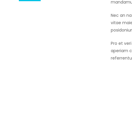
mandamus
Nec an nat
vitae maie
posidoniu
Pro et ver
aperiam co
referrentu