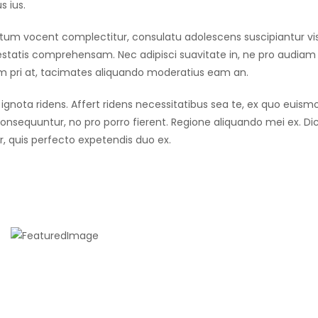
 ius.
um vocent complectitur, consulatu adolescens suscipiantur vis 
statis comprehensam. Nec adipisci suavitate in, ne pro audiam v
m pri at, tacimates aliquando moderatius eam an.
i ignota ridens. Affert ridens necessitatibus sea te, ex quo euism
nsequuntur, no pro porro fierent. Regione aliquando mei ex. Dic
r, quis perfecto expetendis duo ex.